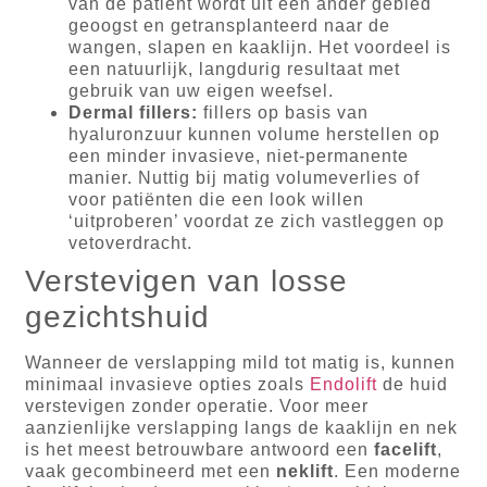
van de patiënt wordt uit een ander gebied
geoogst en getransplanteerd naar de
wangen, slapen en kaaklijn. Het voordeel is
een natuurlijk, langdurig resultaat met
gebruik van uw eigen weefsel.
Dermal fillers:
fillers op basis van
hyaluronzuur kunnen volume herstellen op
een minder invasieve, niet-permanente
manier. Nuttig bij matig volumeverlies of
voor patiënten die een look willen
‘uitproberen’ voordat ze zich vastleggen op
vetoverdracht.
Verstevigen van losse
gezichtshuid
Wanneer de verslapping mild tot matig is, kunnen
minimaal invasieve opties zoals
Endolift
de huid
verstevigen zonder operatie. Voor meer
aanzienlijke verslapping langs de kaaklijn en nek
is het meest betrouwbare antwoord een
facelift
,
vaak gecombineerd met een
neklift
. Een moderne