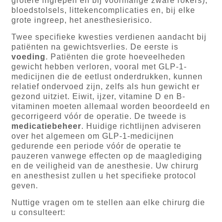
grotere ingrepen en bij voormalige zware rokers),
bloedstolsels, littekencomplicaties en, bij elke
grote ingreep, het anesthesierisico.
Twee specifieke kwesties verdienen aandacht bij
patiënten na gewichtsverlies. De eerste is
voeding
. Patiënten die grote hoeveelheden
gewicht hebben verloren, vooral met GLP-1-
medicijnen die de eetlust onderdrukken, kunnen
relatief ondervoed zijn, zelfs als hun gewicht er
gezond uitziet. Eiwit, ijzer, vitamine D en B-
vitaminen moeten allemaal worden beoordeeld en
gecorrigeerd vóór de operatie. De tweede is
medicatiebeheer
. Huidige richtlijnen adviseren
over het algemeen om GLP-1-medicijnen
gedurende een periode vóór de operatie te
pauzeren vanwege effecten op de maaglediging
en de veiligheid van de anesthesie. Uw chirurg
en anesthesist zullen u het specifieke protocol
geven.
Nuttige vragen om te stellen aan elke chirurg die
u consulteert: