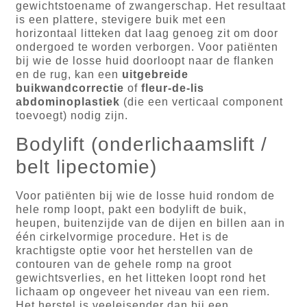
gewichtstoename of zwangerschap. Het resultaat
is een plattere, stevigere buik met een
horizontaal litteken dat laag genoeg zit om door
ondergoed te worden verborgen. Voor patiënten
bij wie de losse huid doorloopt naar de flanken
en de rug, kan een
uitgebreide
buikwandcorrectie
of
fleur-de-lis
abdominoplastiek
(die een verticaal component
toevoegt) nodig zijn.
Bodylift (onderlichaamslift /
belt lipectomie)
Voor patiënten bij wie de losse huid rondom de
hele romp loopt, pakt een bodylift de buik,
heupen, buitenzijde van de dijen en billen aan in
één cirkelvormige procedure. Het is de
krachtigste optie voor het herstellen van de
contouren van de gehele romp na groot
gewichtsverlies, en het litteken loopt rond het
lichaam op ongeveer het niveau van een riem.
Het herstel is veeleisender dan bij een