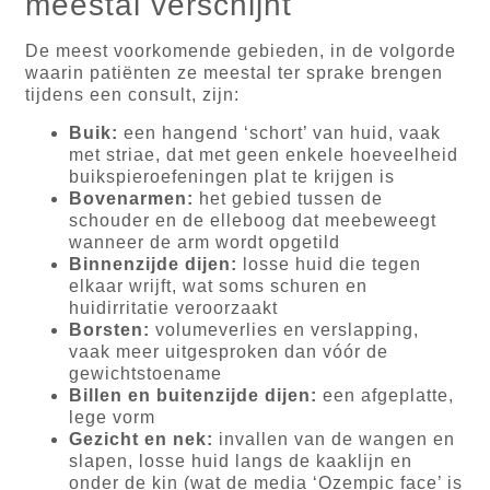
meestal verschijnt
De meest voorkomende gebieden, in de volgorde
waarin patiënten ze meestal ter sprake brengen
tijdens een consult, zijn:
Buik:
een hangend ‘schort’ van huid, vaak
met striae, dat met geen enkele hoeveelheid
buikspieroefeningen plat te krijgen is
Bovenarmen:
het gebied tussen de
schouder en de elleboog dat meebeweegt
wanneer de arm wordt opgetild
Binnenzijde dijen:
losse huid die tegen
elkaar wrijft, wat soms schuren en
huidirritatie veroorzaakt
Borsten:
volumeverlies en verslapping,
vaak meer uitgesproken dan vóór de
gewichtstoename
Billen en buitenzijde dijen:
een afgeplatte,
lege vorm
Gezicht en nek:
invallen van de wangen en
slapen, losse huid langs de kaaklijn en
onder de kin (wat de media ‘Ozempic face’ is