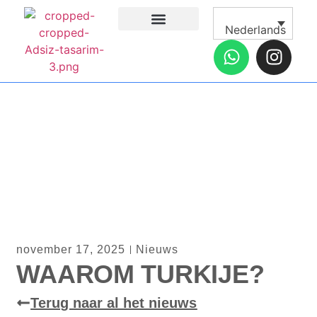
Nederlands
Tandheelkundige behandelingen
Plastische chirurgie
Algemene chirurgie
Neem contact met ons op
Voor en Na Galerij
Over ons
november 17, 2025
Nieuws
WAAROM TURKIJE?
Terug naar al het nieuws